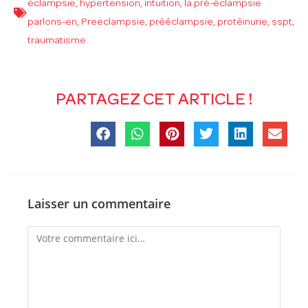
éclampsie
,
hypertension
,
intuition
,
la pré-éclampsie
parlons-en
,
Preeclampsie
,
prééclampsie
,
protéinurie
,
sspt
,
traumatisme
PARTAGEZ CET ARTICLE !
Laisser un commentaire