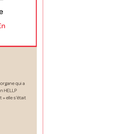
organe qui a
un HELLP
elle s’était