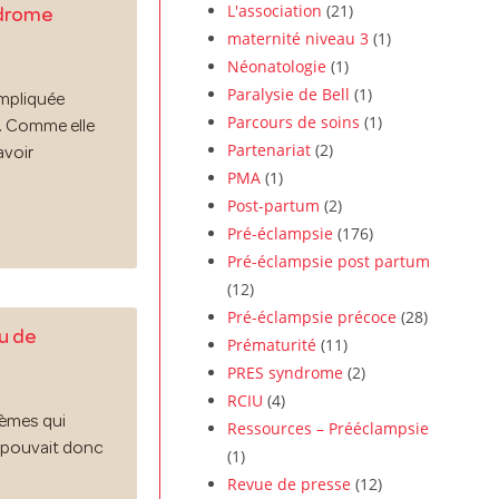
L'association
(21)
ndrome
maternité niveau 3
(1)
Néonatologie
(1)
Paralysie de Bell
(1)
ompliquée
Parcours de soins
(1)
. Comme elle
Partenariat
(2)
avoir
PMA
(1)
Post-partum
(2)
Pré-éclampsie
(176)
Pré-éclampsie post partum
(12)
Pré-éclampsie précoce
(28)
u de
Prématurité
(11)
PRES syndrome
(2)
RCIU
(4)
èmes qui
Ressources – Prééclampsie
e pouvait donc
(1)
Revue de presse
(12)