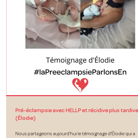
Pré-éclampsie avec HELLP et récidive plus tardiv
(Élodie)
Nous partageons aujourd’hui le témoignage d’Élodie qui a