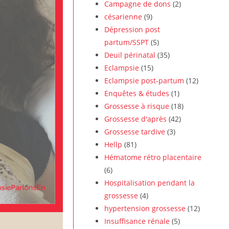
Campagne de dons
(2)
césarienne
(9)
Dépression post
partum/SSPT
(5)
Deuil périnatal
(35)
Eclampsie
(15)
Eclampsie post-partum
(12)
Enquêtes & études
(1)
Grossesse à risque
(18)
Grossesse d'après
(42)
Grossesse tardive
(3)
Hellp
(81)
Hématome rétro placentaire
(6)
Hospitalisation pendant la
grossesse
(4)
hypertension grossesse
(12)
Insuffisance rénale
(5)