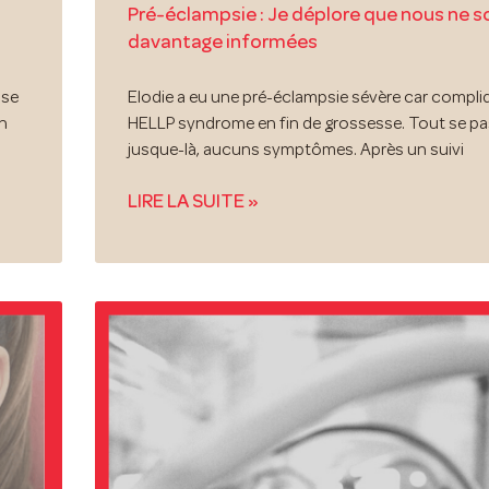
Pré-éclampsie : Je déplore que nous ne 
davantage informées
sse
Elodie a eu une pré-éclampsie sévère car compli
in
HELLP syndrome en fin de grossesse. Tout se pa
jusque-là, aucuns symptômes. Après un suivi
LIRE LA SUITE »