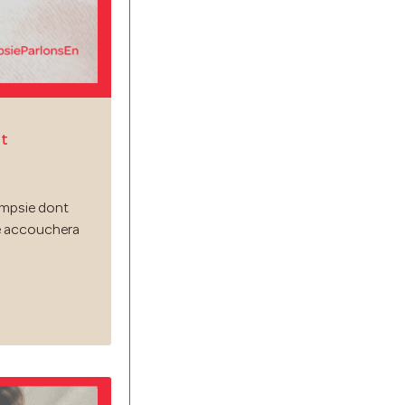
it
ampsie dont
le accouchera