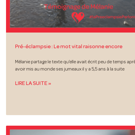
Pré-éclampsie : Le mot vital raisonne encore
Mélanie partage le texte qu’elle avait écrit peu de temps apr
avoir mis au monde ses jumeaux il y a 5,5 ans à la suite
LIRE LA SUITE »