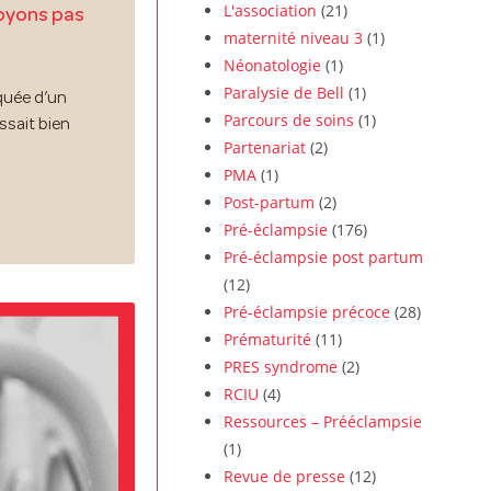
L'association
(21)
soyons pas
maternité niveau 3
(1)
Néonatologie
(1)
Paralysie de Bell
(1)
quée d’un
Parcours de soins
(1)
ssait bien
Partenariat
(2)
PMA
(1)
Post-partum
(2)
Pré-éclampsie
(176)
Pré-éclampsie post partum
(12)
Pré-éclampsie précoce
(28)
Prématurité
(11)
PRES syndrome
(2)
RCIU
(4)
Ressources – Prééclampsie
(1)
Revue de presse
(12)